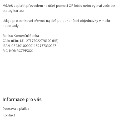
Můžeš zaplatit převodem na účet pomocí QR kódu nebo vybrat způsob
platby kartou.
Údaje pro bankovní převod najdeš po dokončení objednávky v mailu
nebo tady:
Banka: Komerční Banka
Číslo účtu: 131-271790227/0100 (KB)
IBAN:
CZ2301000001152777330227
BIC:
KOMBCZPPXXX
Z
á
p
a
Informace pro vás
t
Doprava a platba
í
Kontakt