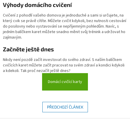
Výhody domácího cvičení
Cvičení z pohodlí vašeho domova je jednoduché a sami si určujete, na
který cvik se právě cítíte. Můžete cvičit kdykoli, bez nutnosti cestování
do posilovny nebo vystavování se nepříjemným pohledům. Navíc, s
jedním balíčkem karet můžete snadno měnit svůj trénink a udržovat ho
zajímavým.
Začněte ještě dnes
Nikdy není pozdě začít investovat do svého zdraví. S naším balíčkem
cvičících karet můžete začít pracovat na svém zdraví a kondici kdykoli
a kdekoli. Tak proč nezačít ještě dnes?
Domácí cvičící karty
PŘEDCHOZÍ ČLÁNEK
Z
á