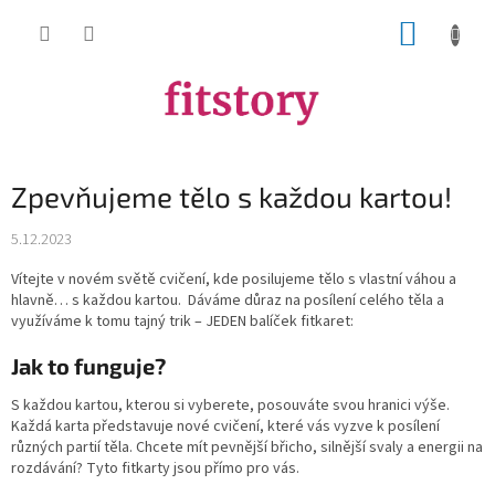
Přejít
NÁKUP
na
obsah
KOŠÍK
Zpevňujeme tělo s každou kartou!
5.12.2023
Vítejte v novém světě cvičení, kde posilujeme tělo s vlastní váhou a
hlavně… s každou kartou. Dáváme důraz na posílení celého těla a
využíváme k tomu tajný trik – JEDEN balíček fitkaret:
Jak to funguje?
S každou kartou, kterou si vyberete, posouváte svou hranici výše.
Každá karta představuje nové cvičení, které vás vyzve k posílení
různých partií těla. Chcete mít pevnější břicho, silnější svaly a energii na
rozdávání? Tyto fitkarty jsou přímo pro vás.