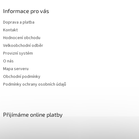
p
a
Informace pro vás
t
Doprava a platba
í
Kontakt
Hodnocení obchodu
Velkoobchodní odběr
Provizní systém
O nás
Mapa serveru
Obchodní podmínky
Podmínky ochrany osobních údajů
Přijímáme online platby